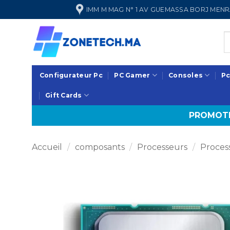
Passer
IMM M MAG N° 1 AV GUEMASSA BORJ ME
au
contenu
Configurateur Pc
PC Gamer
Consoles
Pc
Gift Cards
PROMOTI
Accueil
/
composants
/
Processeurs
/
Process