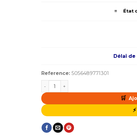
≡ État d
Délai de 
Reference:
5056489771301
quantité de Intel Core i5 14600KF (3.5 GH
Ajo