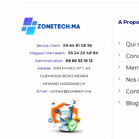
A Prop
Qui
Service Client
:
06 64 81 28 36
Magasin Marrakech
:
05 24 20 48 84
Cond
Administration
:
06 60 53 10 12
Ment
Adresse
:
IMM M MAG N° 1
AV
GUEMASSA
BORJ MENRA
Nos
MHAMID MARRAKECH
Cont
Email
: contact@zonetech.ma
Blog