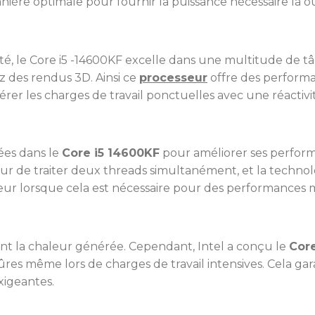
anière optimale pour fournir la puissance nécessaire là où
té, le Core i5 -14600KF excelle dans une multitude de tâ
ez des rendus 3D. Ainsi ce
processeur
offre des performan
er les charges de travail ponctuelles avec une réactivi
ées dans le
Core i5 14600KF
pour améliorer ses perform
r de traiter deux threads simultanément, et la technolo
r lorsque cela est nécessaire pour des performances 
ent la chaleur générée. Cependant, Intel a conçu le
Core
ûres même lors de charges de travail intensives. Cela ga
xigeantes.