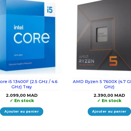
Core i5 13400F (2.5 GHz / 4.6
AMD Ryzen 5 7600X (4.7 GH
GHz) Tray
GHz)
2.099,00
MAD
2.390,00
MAD
✓
En stock
✓
En stock
Ajouter au panier
Ajouter au panier