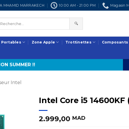
NRA MHAMID MARRAKECH
10:00 AM - 21:00 PM
Magasin M
🔍
 Portables
Zone Apple
Trottinettes
Composants
ON SUMMER !!
eur Intel
Intel Core i5 14600KF 
2.999,00
MAD