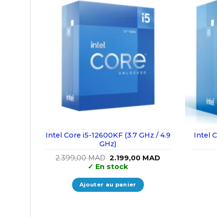
Intel Core i5-12600KF (3.7 GHz / 4.9
Intel 
GHz)
Le
Le
2.399,00
MAD
2.199,00
MAD
prix
prix
✓
En stock
initial
actuel
était :
est :
2.399,00 MAD.
2.199,00 MAD.
Ajouter au panier