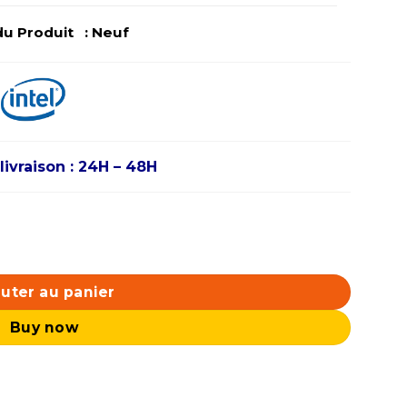
u Produit : Neuf
livraison : 24H – 48H
z / 5.3 GHz) Tray
uter au panier
Buy now