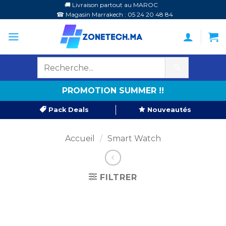
Passer
🚚 Livraison partout au MAROC
☎ Magasin Marrakech : 05 24 20 48 84
au
contenu
🔍
PROMOTION SUMMER !!
Pack Deals
Nouveautés
Accueil
/
Smart Watch
FILTRER