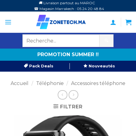
Passer
🚚 Livraison partout au MAROC
☎ Magasin Marrakech : 05 24 20 48 84
au
contenu
🔍
PROMOTION SUMMER !!
Pack Deals
Nouveautés
Accueil
/
Téléphonie
/
Accessoires téléphone
FILTRER