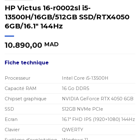
HP Victus 16-r0002sl i5-
13500H/16GB/512GB SSD/RTX4050
6GB/16.1″ 144Hz
10.890,00
MAD
Fiche technique
Processeur
Intel Core i5-13500H
Capacité RAM
16 Go DDR5
Chipset graphique
NVIDIA GeForce RTX 4050 6GB
SSD
512GB NVMe PCIe
Ecran
16.1″ FHD IPS (1920×1080) 144Hz
Clavier
QWERTY
Système d’exploitation
Windows 11