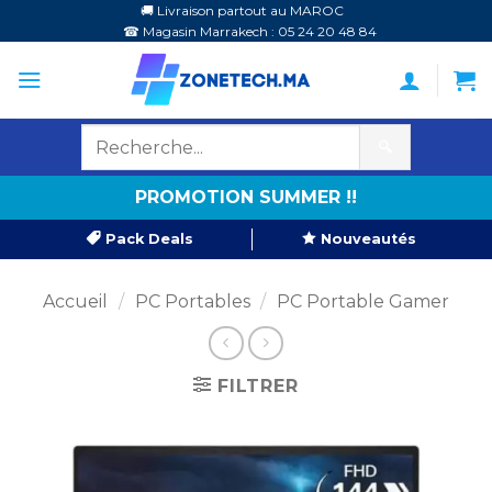
Passer
🚚 Livraison partout au MAROC
☎ Magasin Marrakech : 05 24 20 48 84
au
contenu
🔍
PROMOTION SUMMER !!
Pack Deals
Nouveautés
Accueil
/
PC Portables
/
PC Portable Gamer
FILTRER