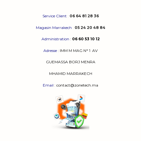
page
du
produit
Service Client
:
06 64 81 28 36
Magasin Marrakech
:
05 24 20 48 84
Administration
:
06 60 53 10 12
Adresse
:
IMM M MAG N° 1
AV
GUEMASSA
BORJ MENRA
MHAMID MARRAKECH
Email
: contact@zonetech.ma