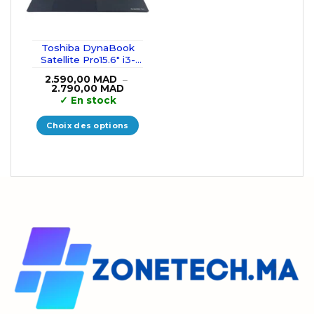
Toshiba DynaBook
Satellite Pro15.6″ i3-
10110U/8GB/256GB
2.590,00
MAD
–
SSD
Plage
2.790,00
MAD
de
✓
En stock
prix :
2.590,00 MAD
à
Choix des options
2.790,00 MAD
Ce
produit
a
plusieurs
variations.
Les
options
peuvent
être
choisies
sur
la