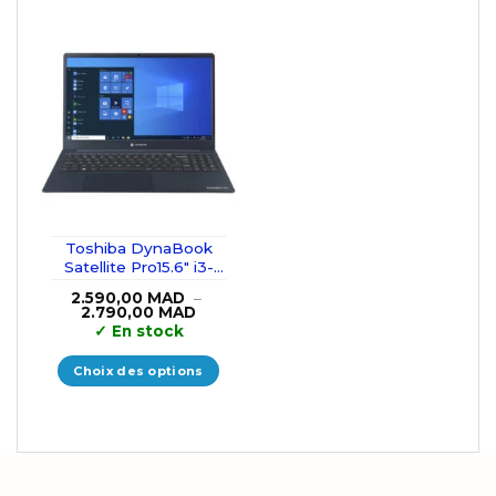
Toshiba DynaBook
Satellite Pro15.6″ i3-
10110U/8GB/256GB
2.590,00
MAD
–
SSD
Plage
2.790,00
MAD
de
✓
En stock
prix :
2.590,00 MAD
à
Choix des options
2.790,00 MAD
Ce
produit
a
plusieurs
variations.