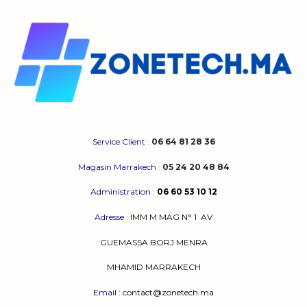
Les
options
peuvent
être
choisies
sur
la
page
du
produit
Service Client
:
06 64 81 28 36
Magasin Marrakech
:
05 24 20 48 84
Administration
:
06 60 53 10 12
Adresse
:
IMM M MAG N° 1
AV
GUEMASSA
BORJ MENRA
MHAMID MARRAKECH
Email
: contact@zonetech.ma