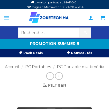
Passer
🚚 Livraison partout au MAROC
☎ Magasin Marrakech : 05 24 20 48 84
au
contenu
🔍
PROMOTION SUMMER !!
Pack Deals
Nouveautés
Accueil
/
PC Portables
/
PC Portable multimédia
FILTRER