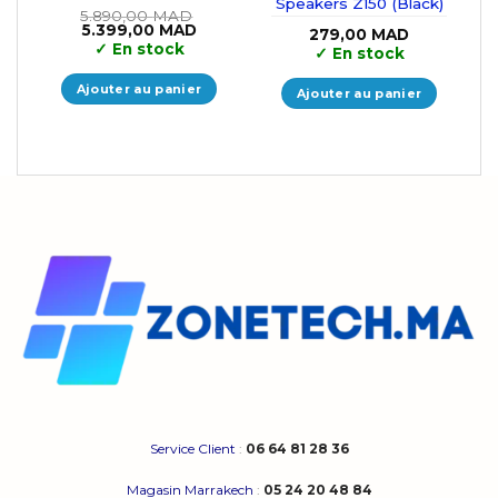
Speakers Z150 (Black)
5.890,00
MAD
Le
Le
5.399,00
MAD
279,00
MAD
prix
prix
✓
En stock
✓
En stock
initial
actuel
était :
est :
5.890,00 MAD.
5.399,00 MAD.
Ajouter au panier
Ajouter au panier
Service Client
:
06 64 81 28 36
Magasin Marrakech
:
05 24 20 48 84