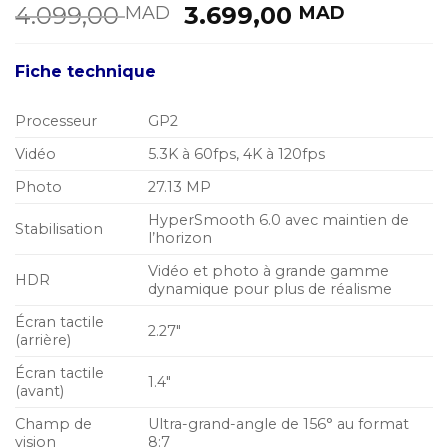
Le
Le
4.099,00
3.699,00
MAD
MAD
prix
prix
initial
actuel
Fiche technique
était :
est :
4.099,00 MAD.
3.699,0
Processeur
GP2
Vidéo
5.3K à 60fps, 4K à 120fps
Photo
27.13 MP
HyperSmooth 6.0 avec maintien de
Stabilisation
l’horizon
Vidéo et photo à grande gamme
HDR
dynamique pour plus de réalisme
Écran tactile
2.27″
(arrière)
Écran tactile
1.4″
(avant)
Champ de
Ultra-grand-angle de 156° au format
vision
8:7