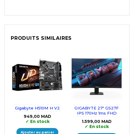
PRODUITS SIMILAIRES
Gigabyte H510M H V2
GIGABYTE 27″ GS27F
IPS 170Hz 1ms FHD
949,00
MAD
✓
En stock
1.599,00
MAD
✓
En stock
Ajouter au panier