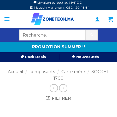
Passer
🚚 Livraison partout au MAROC
☎ Magasin Marrakech : 05 24 20 48 84
au
contenu
🔍
PROMOTION SUMMER !!
Pack Deals
Nouveautés
Accueil
/
composants
/
Carte mère
/
SOCKET
1700
FILTRER