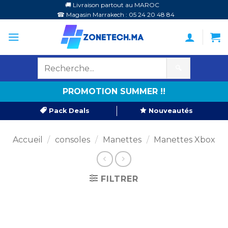
Passer
🚚 Livraison partout au MAROC
☎ Magasin Marrakech : 05 24 20 48 84
au
contenu
🔍
PROMOTION SUMMER !!
Pack Deals
Nouveautés
Accueil
/
consoles
/
Manettes
/
Manettes Xbox
FILTRER