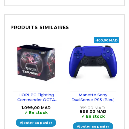
PRODUITS SIMILAIRES
-100,00 MAD
HORI PC Fighting
Manette Sony
Commander OCTA
DualSense PS5 (Bleu)
(Tekken 8) pour
1.099,00
MAD
999,00
MAD
Windows10/11
Le
Le
899,00
MAD
✓
En stock
prix
prix
✓
En stock
initial
actuel
était :
est :
Ajouter au panier
999,00 MAD.
899,00 MA
Ajouter au panier