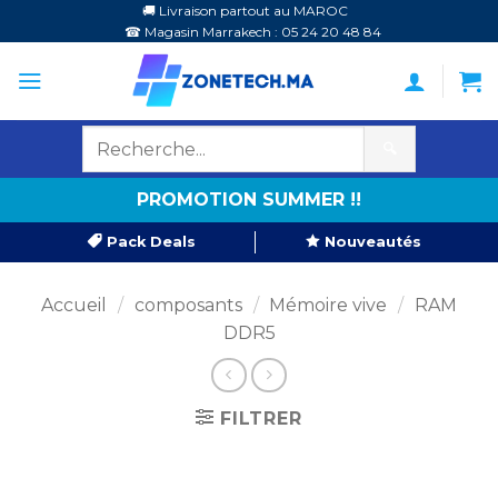
Passer
🚚 Livraison partout au MAROC
☎ Magasin Marrakech : 05 24 20 48 84
au
contenu
🔍
PROMOTION SUMMER !!
Pack Deals
Nouveautés
Accueil
/
composants
/
Mémoire vive
/
RAM
DDR5
FILTRER