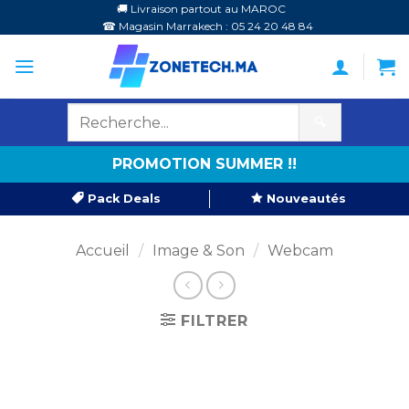
Passer
🚚 Livraison partout au MAROC
☎ Magasin Marrakech : 05 24 20 48 84
au
contenu
🔍
PROMOTION SUMMER !!
Pack Deals
Nouveautés
Accueil
/
Image & Son
/
Webcam
FILTRER