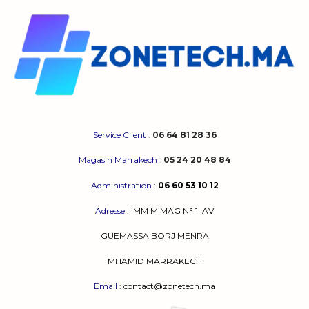
Les
options
peuvent
être
choisies
sur
la
page
du
produit
Service Client
:
06 64 81 28 36
Magasin Marrakech
:
05 24 20 48 84
Administration
:
06 60 53 10 12
Adresse
:
IMM M MAG N° 1
AV
GUEMASSA
BORJ MENRA
MHAMID MARRAKECH
Email
: contact@zonetech.ma