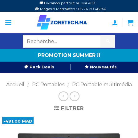
Passer
🚚 Livraison partout au MAROC
☎ Magasin Marrakech : 05 24 20 48 84
au
contenu
🔍
PROMOTION SUMMER !!
Pack Deals
Nouveautés
Accueil
/
PC Portables
/
PC Portable multimédia
FILTRER
-491,00 MAD