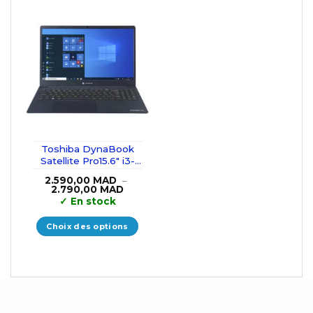
Toshiba DynaBook
Satellite Pro15.6″ i3-
10110U/8GB/256GB
2.590,00
MAD
–
SSD
Plage
2.790,00
MAD
de
✓
En stock
prix :
2.590,00 MAD
à
Choix des options
2.790,00 MAD
Ce
produit
a
plusieurs
variations.