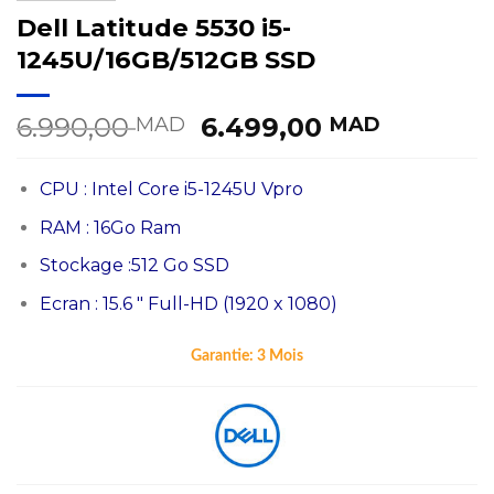
Dell Latitude 5530 i5-
1245U/16GB/512GB SSD
Le
Le
6.990,00
6.499,00
MAD
MAD
prix
prix
initial
actuel
CPU : Intel Core i5-1245U Vpro
était :
est :
6.990,00 MAD.
6.499,0
RAM : 16Go Ram
Stockage :512 Go SSD
Ecran : 15.6 ″ Full-HD (1920 x 1080)
Garantie:
3 Mois