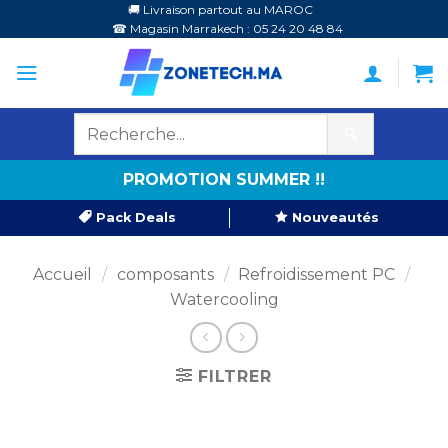
Passer
🚚 Livraison partout au MAROC
☎ Magasin Marrakech : 05 24 20 48 84
au
contenu
🔍
PROMOTION SUMMER !!
Pack Deals
Nouveautés
Accueil
/
composants
/
Refroidissement PC
/
Watercooling
FILTRER