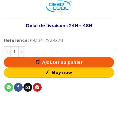
Délai de livraison : 24H – 48H
Reference:
6933412729228
quantité de DeepCool LE360 V2 (Black)
Ajouter au panier
Buy now