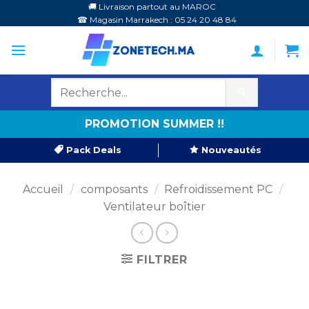
Passer
🚚 Livraison partout au MAROC
☎ Magasin Marrakech : 05 24 20 48 84
au
contenu
🔍
PROMOTION SUMMER !!
Pack Deals
Nouveautés
Accueil
/
composants
/
Refroidissement PC
/
Ventilateur boîtier
FILTRER