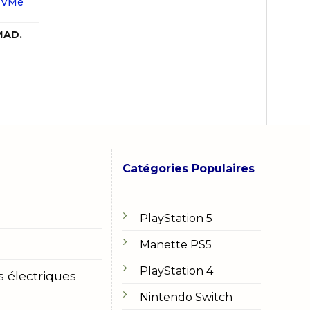
NVMe
Le
MAD.
prix
actuel
est :
 MAD..
899,00 MAD..
Catégories Populaires
PlayStation 5
Manette PS5
PlayStation 4
s électriques
Nintendo Switch