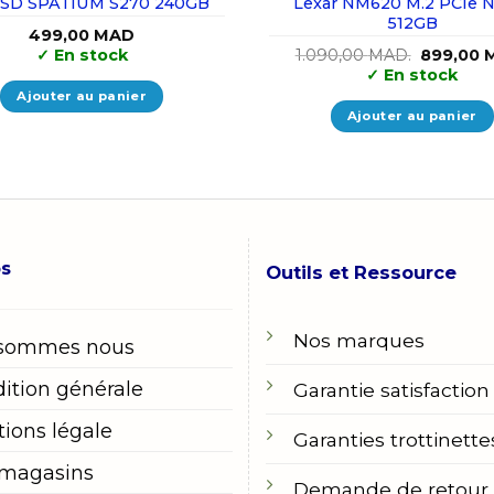
SSD SPATIUM S270 240GB
Lexar NM620 M.2 PCIe 
512GB
499,00
MAD
Le
✓
En stock
1.090,00
MAD.
899,00
prix
✓
En stock
initial
Ajouter au panier
était :
1.090,00
Ajouter au panier
os
Outils et Ressource
Nos marques
 sommes nous
ition générale
Garantie satisfaction
ions légale
Garanties trottinette
 magasins
Demande de retour