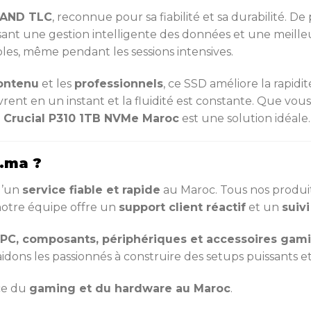
NAND TLC
, reconnue pour sa fiabilité et sa durabilité. De
ssant une gestion intelligente des données et une meill
es, même pendant les sessions intensives.
ontenu
et les
professionnels
, ce SSD améliore la rapidi
ouvrent en un instant et la fluidité est constante. Que vo
e
Crucial P310 1TB NVMe Maroc
est une solution idéale.
.ma ?
 d’un
service fiable et rapide
au Maroc. Tous nos produi
 notre équipe offre un
support client réactif
et un
suiv
PC, composants, périphériques et accessoires gam
aidons les passionnés à construire des setups puissants e
nce du
gaming et du hardware au Maroc
.