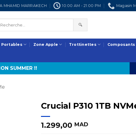
NRA MHAMID MARRAKECH
10:00 AM - 21:00 PM
Magasin M
🔍
 Portables
Zone Apple
Trottinettes
Composants
ON SUMMER !!
Me
Crucial P310 1TB NVMe
1.299,00
MAD