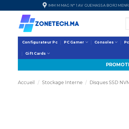
Passer
IMM M MAG N° 1 AV GUEMASSA BORJ ME
au
contenu
Configurateur Pc
PC Gamer
Consoles
Pc
Gift Cards
PROMOTI
Accueil
/
Stockage Interne
/
Disques SSD NV