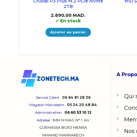
Crucial P3 Plus M.2 PCIe NVMe
MSI 
2TB
2.690,00
MAD.
✓
En stock
Ajouter au panier
A Prop
Qui
Service Client
:
06 64 81 28 36
Magasin Marrakech
:
05 24 20 48 84
Cond
Administration
:
06 60 53 10 12
Ment
Adresse
:
IMM M MAG N° 1
AV
GUEMASSA
BORJ MENRA
Nos
MHAMID MARRAKECH