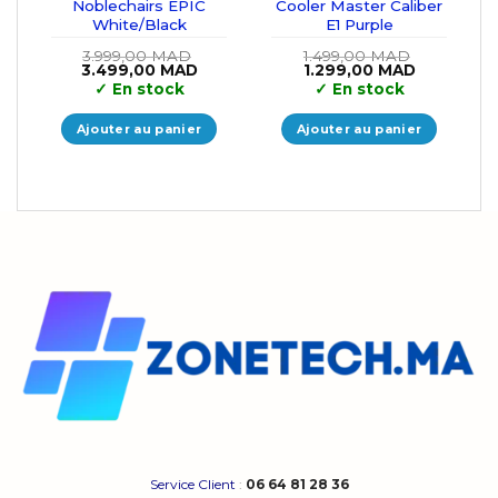
Noblechairs EPIC
Cooler Master Caliber
White/Black
E1 Purple
3.999,00
MAD
1.499,00
MAD
Le
Le
Le
Le
3.499,00
MAD
1.299,00
MAD
prix
prix
prix
prix
✓
En stock
✓
En stock
initial
actuel
initial
actuel
était :
est :
était :
est :
3.999,00 MAD.
3.499,00 MAD.
1.499,00 MAD.
1.299,00 M
Ajouter au panier
Ajouter au panier
Service Client
:
06 64 81 28 36