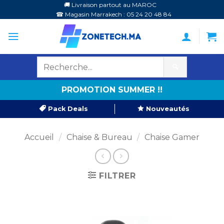
Passer
🚚 Livraison partout au MAROC
☎ Magasin Marrakech : 05 24 20 48 84
au
contenu
🔍
PROMOTION SUMMER !!
Pack Deals
Nouveautés
Accueil
/
Chaise & Bureau
/
Chaise Gamer
FILTRER