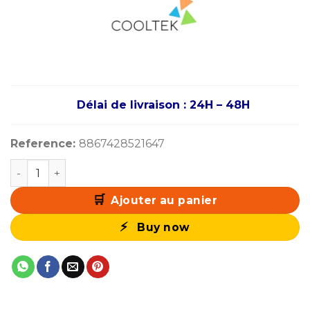
Délai de livraison : 24H – 48H
Reference:
8867428521647
quantité de COOLTEK CLT-GM202F Noir Bleu
Ajouter au panier
Buy now