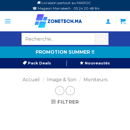
Passer
🚚 Livraison partout au MAROC
☎ Magasin Marrakech : 05 24 20 48 84
au
contenu
🔍
PROMOTION SUMMER !!
Pack Deals
Nouveautés
Accueil
/
Image & Son
/
Moniteurs
FILTRER