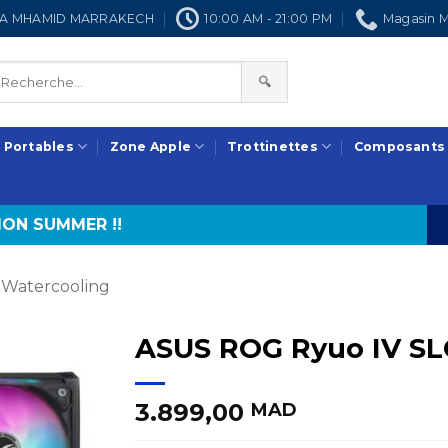
NRA MHAMID MARRAKECH
10:00 AM - 21:00 PM
Magasin M
🔍
 Portables
Zone Apple
Trottinettes
Composants
ON SUMMER !!
Watercooling
ASUS ROG Ryuo IV SL
3.899,00
MAD