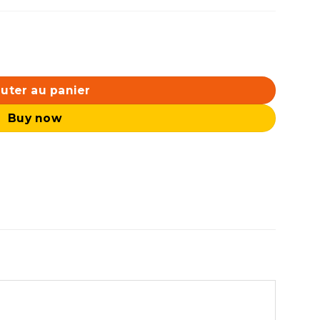
ARGB - Black
uter au panier
Buy now