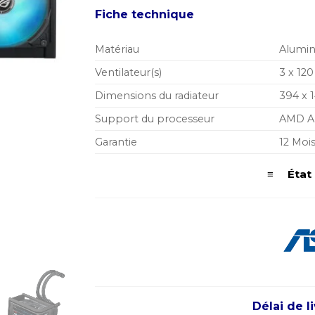
Fiche technique
Matériau
Alumin
Ventilateur(s)
3 x 1
Dimensions du radiateur
394 x 
Support du processeur
AMD AM
Garantie
12 Moi
≡ État d
Délai de l