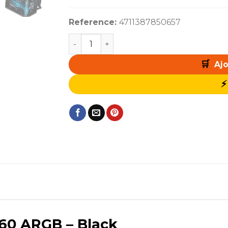
Reference:
4711387850657
quantité de ASUS ROG Ryuo IV SLC 360 
Ajo
60 ARGB – Black