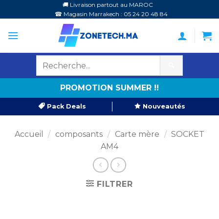
Passer
🚚 Livraison partout au MAROC
☎ Magasin Marrakech : 05 24 20 48 84
au
contenu
🔍
PROMOTION SUMMER !!
Pack Deals
Nouveautés
Accueil
/
composants
/
Carte mère
/
SOCKET
AM4
FILTRER