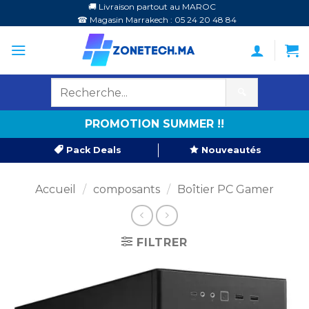
Passer
🚚 Livraison partout au MAROC
☎ Magasin Marrakech : 05 24 20 48 84
au
contenu
🔍
PROMOTION SUMMER !!
Pack Deals
Nouveautés
Accueil
/
composants
/
Boîtier PC Gamer
FILTRER