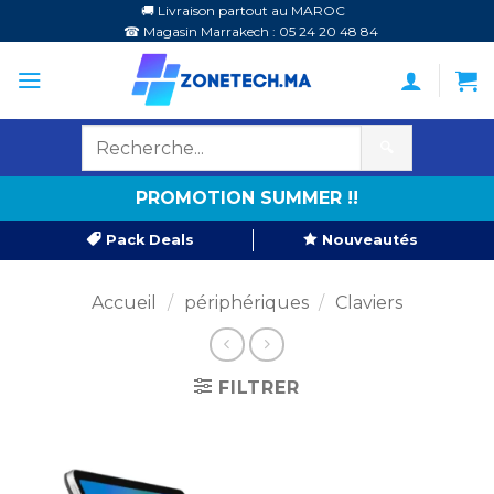
Passer
🚚 Livraison partout au MAROC
☎ Magasin Marrakech : 05 24 20 48 84
au
contenu
🔍
PROMOTION SUMMER !!
Pack Deals
Nouveautés
Accueil
/
périphériques
/
Claviers
FILTRER