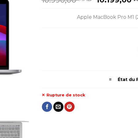
prix
initial
Apple MacBook Pro M1 (20
était :
10.990,00
≡ État du P
Rupture de stock