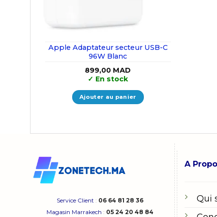
Apple Adaptateur secteur USB-C
96W Blanc
899,00
MAD
✓
En stock
Ajouter au panier
A Prop
Qui
Service Client
:
06 64 81 28 36
Magasin Marrakech
:
05 24 20 48 84