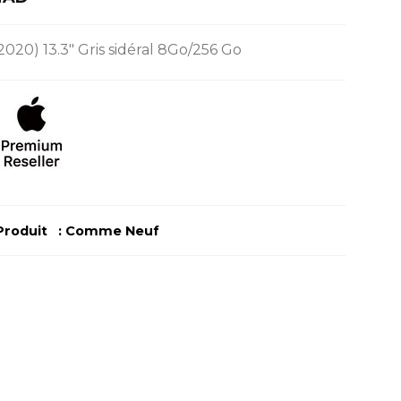
prix
actuel
20) 13.3″ Gris sidéral 8Go/256 Go
est :
 MAD.
10.199,00 MAD.
roduit : Comme Neuf