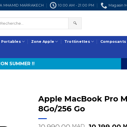
NRA MHAMID MARRAKECH
10:00 AM - 21:00 PM
Magasin M
🔍
 Portables
Zone Apple
Trottinettes
Composants
ON SUMMER !!
Apple MacBook Pro M1 
8Go/256 Go
Le
10.990,00
10.199,00
MAD