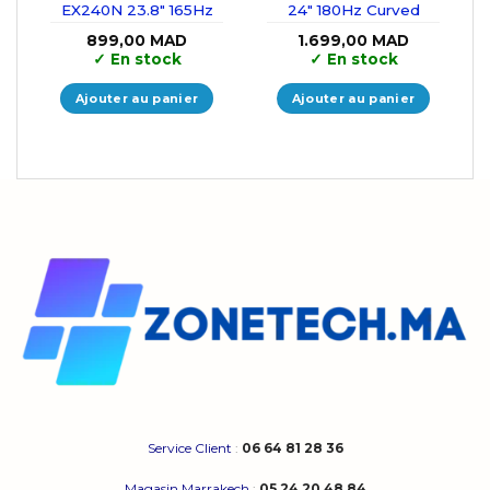
EX240N 23.8″ 165Hz
24″ 180Hz Curved
899,00
MAD
1.699,00
MAD
✓
En stock
✓
En stock
Ajouter au panier
Ajouter au panier
Service Client
:
06 64 81 28 36
Magasin Marrakech
:
05 24 20 48 84