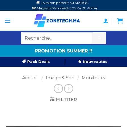
Passer
🚚 Livraison partout au MAROC
☎ Magasin Marrakech : 05 24 20 48 84
au
contenu
🔍
PROMOTION SUMMER !!
Pack Deals
Nouveautés
Accueil
/
Image & Son
/
Moniteurs
FILTRER