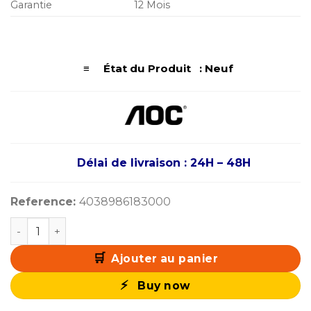
Garantie
12 Mois
≡ État du Produit : Neuf
Délai de livraison : 24H – 48H
Reference:
4038986183000
quantité de AOC 27G4HRE 27" 200Hz 0.5ms Fast IPS
Ajouter au panier
Buy now