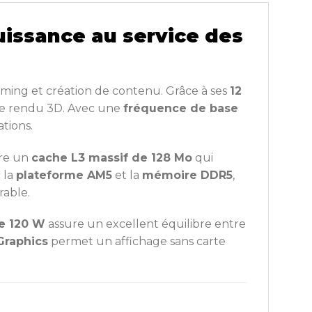
uissance au service des
ing et création de contenu. Grâce à ses
12
u le rendu 3D. Avec une
fréquence de base
ations.
gre un
cache L3 massif de 128 Mo
qui
 la
plateforme AM5
et la
mémoire DDR5
,
rable.
e 120 W
assure un excellent équilibre entre
Graphics
permet un affichage sans carte