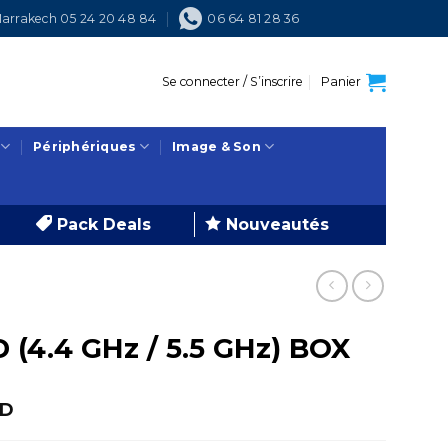
arrakech 05 24 20 48 84
06 64 81 28 36
Se connecter / S’inscrire
Panier
Périphériques
Image & Son
Pack Deals
Nouveautés
(4.4 GHz / 5.5 GHz) BOX
Le
D
prix