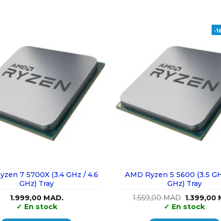
-1
zen 7 5700X (3.4 GHz / 4.6
AMD Ryzen 5 5600 (3.5 GHz
GHz) Tray
GHz) Tray
Le
1.999,00
MAD.
1.559,00
MAD
1.399,00
prix
✓
En stock
✓
En stock
initial
était :