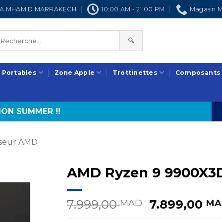
NRA MHAMID MARRAKECH
10:00 AM - 21:00 PM
Magasin M
🔍
 Portables
Zone Apple
Trottinettes
Composants
ON SUMMER !!
seur AMD
AMD Ryzen 9 9900X3D 
Le
7.999,00
7.899,00
MAD
MA
prix