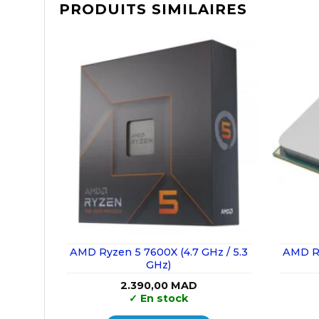
PRODUITS SIMILAIRES
AMD Ryzen 5 7600X (4.7 GHz / 5.3
AMD Ry
GHz)
2.390,00
MAD
✓
En stock