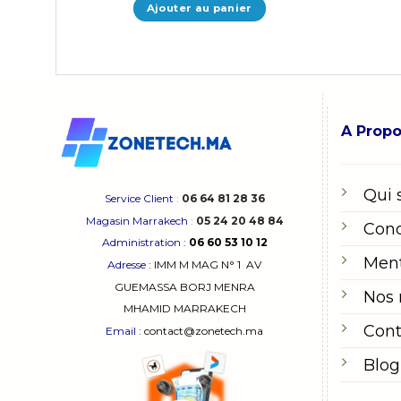
Ajouter au panier
A Prop
Qui
Service Client
:
06 64 81 28 36
Magasin Marrakech
:
05 24 20 48 84
Cond
Administration
:
06 60 53 10 12
Ment
Adresse
:
IMM M MAG N° 1
AV
GUEMASSA
BORJ MENRA
Nos
MHAMID MARRAKECH
Cont
Email
: contact@zonetech.ma
Blog