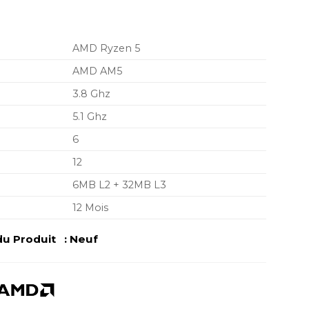
actuel
est :
AD.
7.899,00 MAD.
AMD Ryzen 5
AMD AM5
3.8 Ghz
5.1 Ghz
6
12
6MB L2 + 32MB L3
12 Mois
u Produit : Neuf