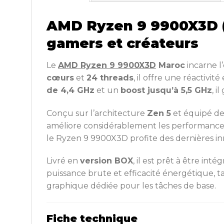
AMD Ryzen 9 9900X3D (4
gamers et créateurs
Le
AMD Ryzen 9 9900X3D
Maroc
incarne l
cœurs
et
24 threads
, il offre une réactivi
de 4,4 GHz
et un
boost jusqu’à 5,5 GHz
, i
Conçu sur l’architecture
Zen 5
et équipé de
améliore considérablement les performances 
le Ryzen 9 9900X3D profite des dernières inn
Livré en
version BOX
, il est prêt à être i
puissance brute et efficacité énergétique, t
graphique dédiée pour les tâches de base.
Fiche technique