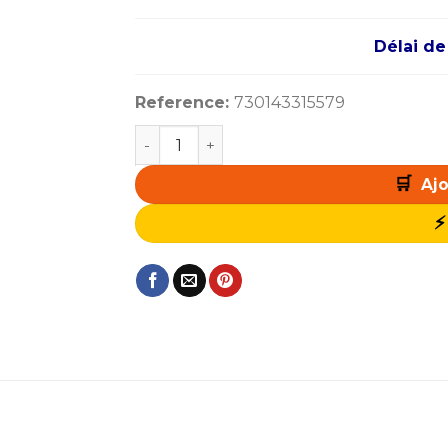
Délai de
Reference:
730143315579
quantité de AMD Ryzen 9 9900X3D (4.4 
Ajo