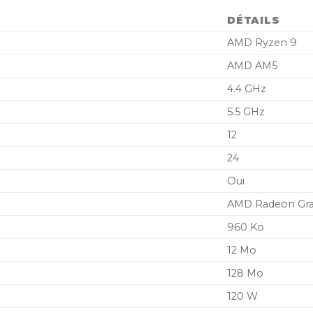
DÉTAILS
AMD Ryzen 9
AMD AM5
4.4 GHz
5.5 GHz
12
24
Oui
AMD Radeon Gra
960 Ko
12 Mo
128 Mo
120 W