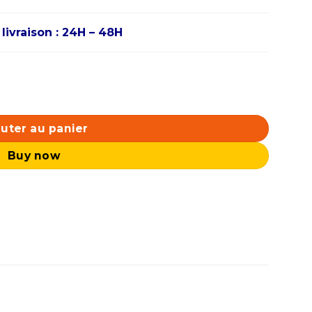
 livraison : 24H – 48H
GHz / 5.5 GHz) BOX
uter au panier
Buy now