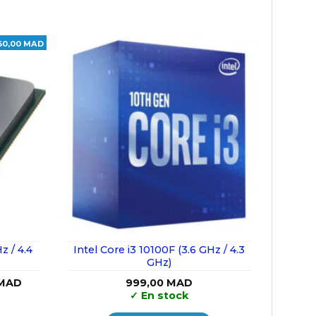
60,00 MAD
 / 4.4
Intel Core i3 10100F (3.6 GHz / 4.3
GHz)
Le
MAD
999,00
MAD
prix
✓
En stock
actuel
est :