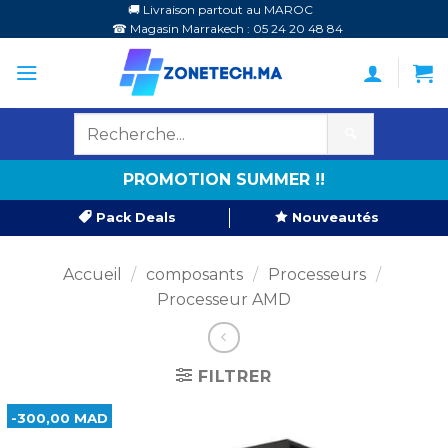
Passer
🚚 Livraison partout au MAROC
☎ Magasin Marrakech : 05 24 20 48 84
au
contenu
🔍
PROMOTION SUMMER !!
Pack Deals
Nouveautés
Accueil
/
composants
/
Processeurs
/
Processeur AMD
FILTRER
-300,00 MAD