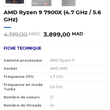
AMD Ryzen 9 7900X (4.7 GHz / 5.6
GHz)
Le
Le
4.199,00
3.899,00
MAD
MAD
prix
prix
initial
actuel
FICHE TECHNIQUE
était :
est :
4.199,00 MAD.
3.899,0
Gamme processeur
AMD Ryzen 9
Socket
AMD AM5
Fréquence CPU
4.7 Ghz
Fréquence en mode
5.6 Ghz
Turbo
Nombre de coeurs
12
Nombre de threads
24