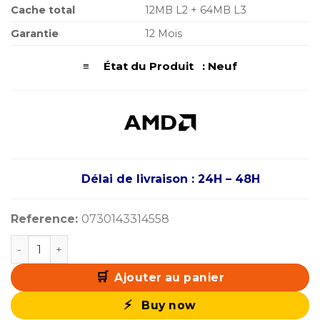
Cache total
12MB L2 + 64MB L3
Garantie
12 Mois
≡ État du Produit : Neuf
Délai de livraison : 24H – 48H
Reference:
0730143314558
quantité de AMD Ryzen 9 7900X (4.7 GHz / 5.6 GHz)
Ajouter au panier
Buy now