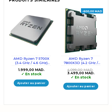
PRODUITS SIMILAIRES
-600,00 MAD
AMD Ryzen 7 5700X
AMD Ryzen 7
(3.4 GHz / 4.6 GHz)
7800X3D (4.2 GHz /
Tray
5.0 GHz) Tray
1.999,00
MAD.
4.099,00
MAD.
Le
Le
3.499,00
MAD.
✓
En stock
prix
prix
✓
En stock
initial
actuel
était :
est :
Ajouter au panier
4.099,00 MAD..
3.499,00 
Ajouter au panier