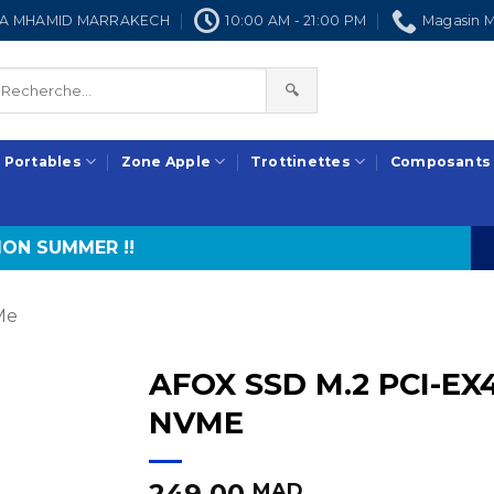
NRA MHAMID MARRAKECH
10:00 AM - 21:00 PM
Magasin M
🔍
 Portables
Zone Apple
Trottinettes
Composants
ON SUMMER !!
Me
AFOX SSD M.2 PCI-EX4
249,00
MAD.