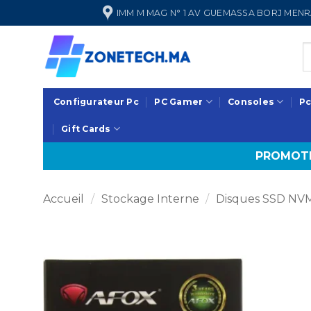
Passer
IMM M MAG N° 1 AV GUEMASSA BORJ ME
au
contenu
Configurateur Pc
PC Gamer
Consoles
Pc
Gift Cards
PROMOTI
Accueil
/
Stockage Interne
/
Disques SSD NV