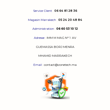
du
produit
Service Client
:
06 64 81 28 36
Magasin Marrakech
:
05 24 20 48 84
Administration
:
06 60 53 10 12
Adresse
:
IMM M MAG N° 1
AV
GUEMASSA
BORJ MENRA
MHAMID MARRAKECH
Email
: contact@zonetech.ma