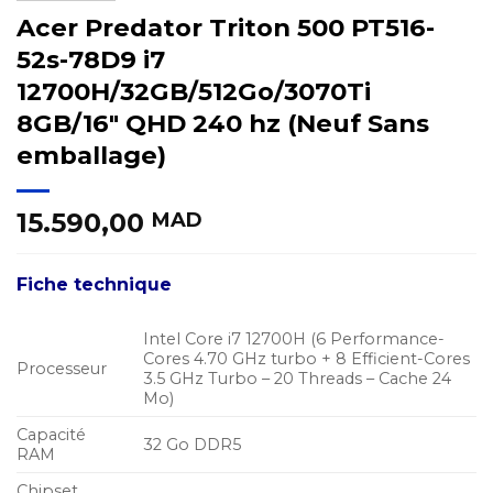
Acer Predator Triton 500 PT516-
52s-78D9 i7
12700H/32GB/512Go/3070Ti
8GB/16″ QHD 240 hz (Neuf Sans
emballage)
15.590,00
MAD
Fiche technique
Intel Core i7 12700H (6 Performance-
Cores 4.70 GHz turbo + 8 Efficient-Cores
Processeur
3.5 GHz Turbo – 20 Threads – Cache 24
Mo)
Capacité
32 Go DDR5
RAM
Chipset