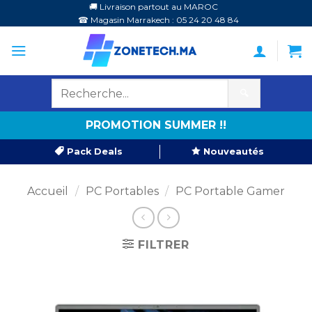
Passer
🚚 Livraison partout au MAROC
☎ Magasin Marrakech : 05 24 20 48 84
au
contenu
🔍
PROMOTION SUMMER !!
Pack Deals
Nouveautés
Accueil
/
PC Portables
/
PC Portable Gamer
FILTRER