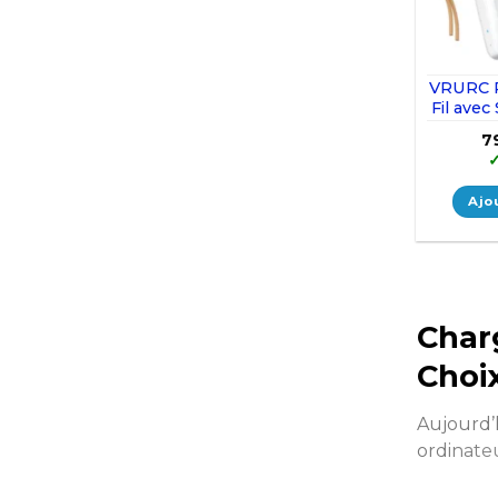
VRURC 
Fil avec
7
Ajo
Char
Choi
Aujourd’
ordinate
commun 