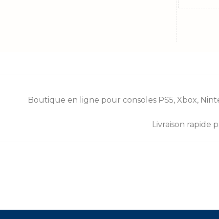
l’apparei
Smartph
Tablette
Montres 
Boutique en ligne pour consoles
PS5
,
Xbox
,
Nint
Sur Zone
Livraison rapide 
2. Cha
Si vous ê
25W ou m
Les mar
compatib