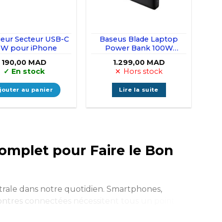
eur Secteur USB-C
Baseus Blade Laptop
W pour iPhone
Power Bank 100W
20000mAh
190,00
MAD
1.299,00
MAD
✓
En stock
Hors stock
jouter au panier
Lire la suite
omplet pour Faire le Bon
trale dans notre quotidien. Smartphones,
ontres connectées nécessitent tous un point
a
, vous trouverez un large choix de chargeurs