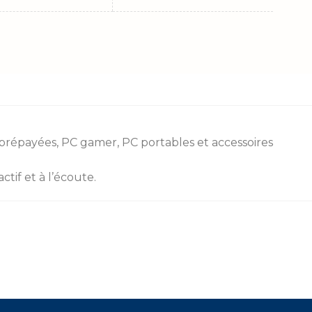
 prépayées
, PC gamer, PC portables et accessoires
W pour une recharge standard à rapide.
tif et à l’écoute.
opose une
puissance supérieure
(souvent 18W,
 80% en moins de 45 minutes.
ur Zonetech.ma proposent des chargeurs
ery
.