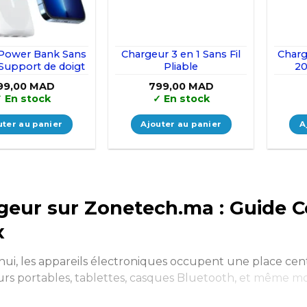
Power Bank Sans
Chargeur 3 en 1 Sans Fil
Charg
 Support de doigt
Pliable
20
99,00
MAD
799,00
MAD
✓
En stock
✓
En stock
uter au panier
Ajouter au panier
A
geur sur Zonetech.ma : Guide C
x
hui, les appareils électroniques occupent une place cen
urs portables, tablettes, casques Bluetooth, et même m
: un
chargeur fiable et performant
. Sur
Zonetech.m