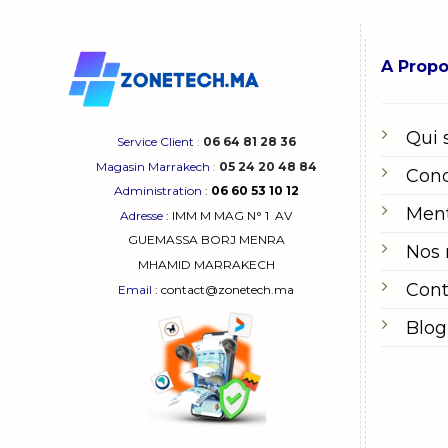
adaptés 
choix écla
A Prop
Pourq
Un charg
Qui
Service Client
:
06 64 81 28 36
vitesse 
provoque
Magasin Marrakech
:
05 24 20 48 84
Cond
long ter
Administration
:
06 60 53 10 12
Ment
Adresse
:
IMM M MAG N° 1
AV
Les fabri
GUEMASSA
BORJ MENRA
Nos
Zonetec
MHAMID MARRAKECH
compétiti
Cont
Email
: contact@zonetech.ma
Blog
Les t
1. Cha
Ce sont l