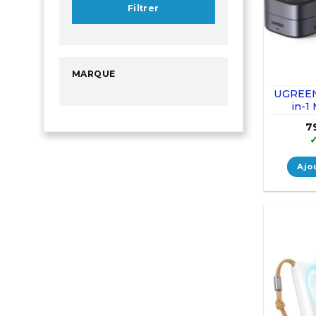
Filtrer
MARQUE
UGREEN
in-1
Wir
7
Ajo