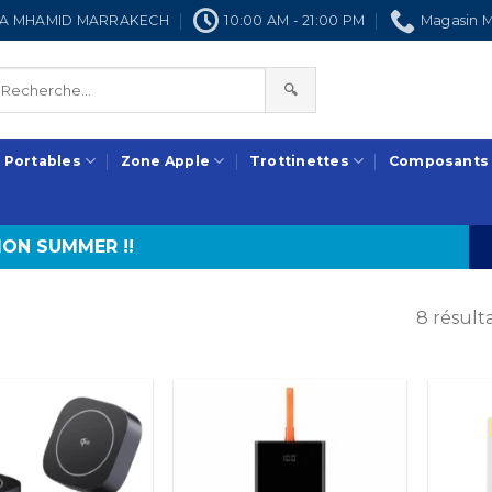
NRA MHAMID MARRAKECH
10:00 AM - 21:00 PM
Magasin M
🔍
 Portables
Zone Apple
Trottinettes
Composants
ON SUMMER !!
8 résulta