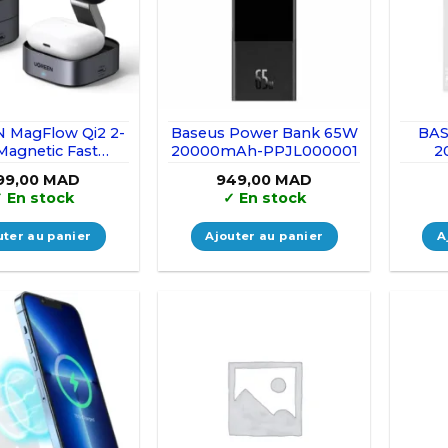
 MagFlow Qi2 2-
Baseus Power Bank 65W
BAS
 Magnetic Fast
20000mAh-PPJL000001
2
eless Charger
99,00
MAD
949,00
MAD
✓
En stock
✓
En stock
uter au panier
Ajouter au panier
A