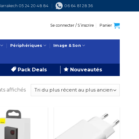
arrakech 05 24 20 48 84
06 64 81 28 36
Se connecter / S’inscrire
Panier
Périphériques
Image & Son
Pack Deals
Nouveautés
Trié
ts affichés
du
plus
récent
au
plus
ancien