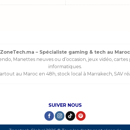
l. Ces chargeurs sont idéals pour :
ones
s
connectées
ZoneTech.ma – Spécialiste gaming & tech au Maroc
endo
,
Manettes
neuves ou d’occasion, jeux vidéo,
cartes
tech.ma, vous trouverez des modèles allant de 5W à 30
informatiques.
partout au Maroc en 48h, stock local à Marrakech, SAV réac
rgeurs rapides (Fast Charging)
tes pressé, ce type de chargeur est fait pour vous. Il pr
ême 65W) et permet de charger un smartphone de 0 à
SUIVER NOUS
ques comme
Anker
,
Samsung
, ou
Baseus
disponibles s
les avec la technologie
Quick Charge
ou
Power Deliv