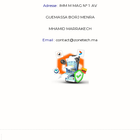
Nous vous offrons tout cela et plus encore, ainsi
Adresse
:
IMM M MAG N° 1
AV
qu’un large choix
d’imprimantes
au meilleur prix
GUEMASSA
BORJ MENRA
avec toutes les grandes marques telles que HP,
Samsung, Canon, Epson et Ricoh.
MHAMID MARRAKECH
Vous êtes au bon endroit si vous cherchez une
Email
: contact@zonetech.ma
imprimante
pas chère, mais aussi si vous souhaitez
du sophistiqué.
HP offre la gamme imprimantes Ink Advantage qui
utilise des cartouches d’encre moins chères pour la
même qualité d’impression afin de l’encre.
Des
imprimantes
A3, des traceurs, des
étiqueteuses sont également disponibles pour les
professionnels.
Il y a également des cartouches d’encre, des toners,
du papier photo et tous vos consommables chez
nous. Tout cela en seulement quelques clics.
[/expander_maker]