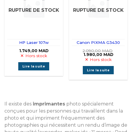
RUPTURE DE STOCK
RUPTURE DE STOCK
HP Laser 107w
Canon PIXMA G3430
1.749,00
MAD
2.090,00
MAD
Le
Le
1.980,00
MAD
Hors stock
prix
prix
Hors stock
initial
actuel
était :
est :
Lire la suite
2.090,00 MAD.
1.980,00
Lire la suite
Il existe des
imprimantes
photo spécialement
conçues pour les personnes qui travaillent dans la
photo et qui impriment fréquemment des
photographies qui nécessitent un rendu d’image de