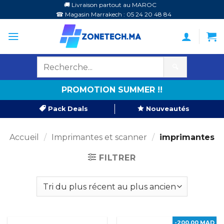
Passer
🚚 Livraison partout au MAROC
☎ Magasin Marrakech : 05 24 20 48 84
au
contenu
🔍
PROMOTION SUMMER !!
Pack Deals
Nouveautés
Accueil
/
Imprimantes et scanner
/
imprimantes
FILTRER
-200,00 MAD