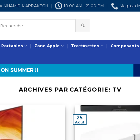
NRA MHAMID MARRAKECH
10:00 AM - 21:00 PM
Magasin M
🔍
 Portables
Zone Apple
Trottinettes
Composants
ON SUMMER !!
ARCHIVES PAR CATÉGORIE:
TV
25
Août