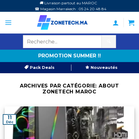
Passer
🚚 Livraison partout au MAROC
☎ Magasin Marrakech : 05 24 20 48 84
au
contenu
🔍
PROMOTION SUMMER !!
Pack Deals
Nouveautés
ARCHIVES PAR CATÉGORIE:
ABOUT
ZONETECH MAROC
11
Déc