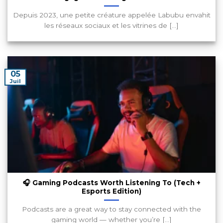
Depuis 2023, une petite créature appelée Labubu envahit
les réseaux sociaux et les vitrines de [...]
05
Juil
🎧 Gaming Podcasts Worth Listening To (Tech +
Esports Edition)
Podcasts are a great way to stay connected with the
gaming world — whether you’re [...]