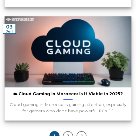
03
Juil
☁️ Cloud Gaming in Morocco: Is It Viable in 2025?
Cloud gaming in Morocco is gaining attention, especially
for gamers who don’t have powerful PCs [...]
1
2