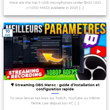
Here are the top 5 USB microphones under $100 USD
(~1,000 MAD) available in 2025 [...]
10
Juil
🎥 Streaming OBS Maroc : guide d’installation et
configuration rapide
Tu veux lancer tes lives sur Twitch, YouTube ou même
TikTok Live depuis ton PC [...]