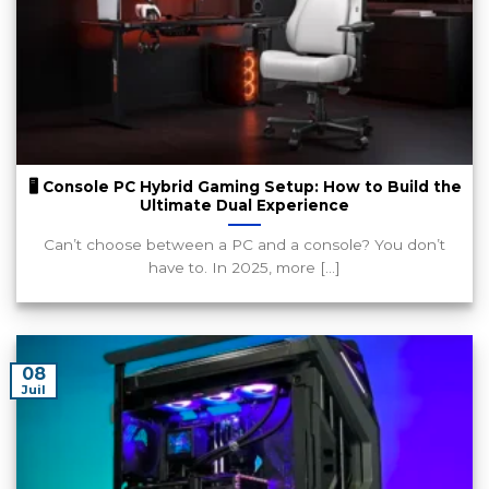
🖥️ Console PC Hybrid Gaming Setup: How to Build the
Ultimate Dual Experience
Can’t choose between a PC and a console? You don’t
have to. In 2025, more [...]
08
Juil