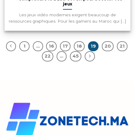
jeux
Les jeux vidéo modernes exigent beaucoup de
ressources graphiques. Pour les gamers au Maroc qui [...]
1
…
16
17
18
19
20
21
22
…
45