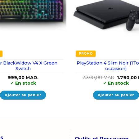
PROMO
r BlackWidow V4 X Green
PlayStation 4 Slim Noir (1To Online
Switch
occasion)
Le
999,00
MAD.
2.390,00
MAD
1.790,00
prix
✓
En stock
✓
En stock
initial
était :
2.390,00
Ajouter au panier
Ajouter au panier
os
Outils et Ressource