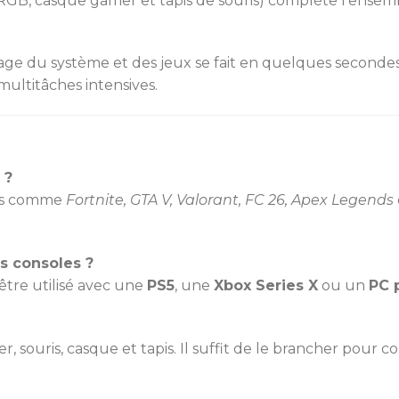
 RGB, casque gamer et tapis de souris) complète l’ensemb
rage du système et des jeux se fait en quelques second
multitâches intensives.
 ?
ires comme
Fortnite, GTA V, Valorant, FC 26, Apex Legends
es consoles ?
être utilisé avec une
PS5
, une
Xbox Series X
ou un
PC 
er, souris, casque et tapis. Il suffit de le brancher pour