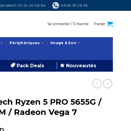
arrakech 05 24 20 48 84
06 64 81 28 36
Se connecter / S’inscrire
Panier
Périphériques
Image & Son
Pack Deals
Nouveautés
ech Ryzen 5 PRO 5655G /
AM / Radeon Vega 7
Le
D