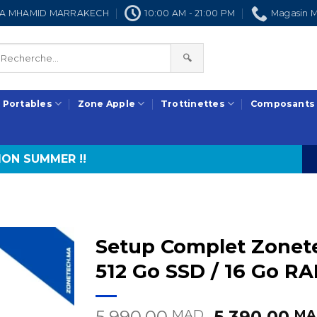
NRA MHAMID MARRAKECH
10:00 AM - 21:00 PM
Magasin M
🔍
 Portables
Zone Apple
Trottinettes
Composants
ON SUMMER !!
Setup Complet Zonet
512 Go SSD / 16 Go R
Le
5.990,00
5.390,00
MAD
MA