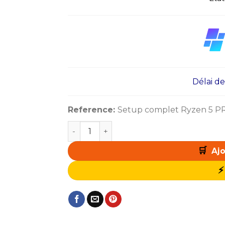
Délai de l
Reference:
Setup complet Ryzen 5 P
quantité de Setup Complet Zonetech Ry
Ajo