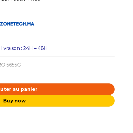
ivraison : 24H – 48H
RO 5655G
zen 5 PRO 5655G / 512 Go SSD / 16 Go RAM / Radeon Veg
uter au panier
Buy now