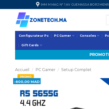
Passer
IMM M MAG N° 1 AV GUEMASSA BORJ ME
au
contenu
Configurateur Pc
PC Gamer
Consoles
Pc
Gift Cards
PROMOTI
Accueil
/
PC Gamer
/
Setup Complet
PROMO
-600,00 MAD