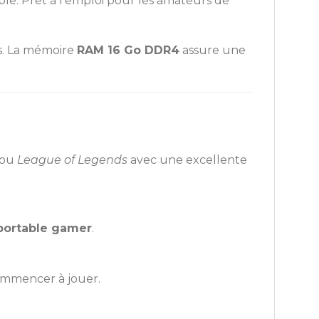
le. Prêt à l’emploi pour les amateurs de
es. La mémoire
RAM 16 Go DDR4
assure une
ou
League of Legends
avec une excellente
portable gamer
.
 commencer à jouer.