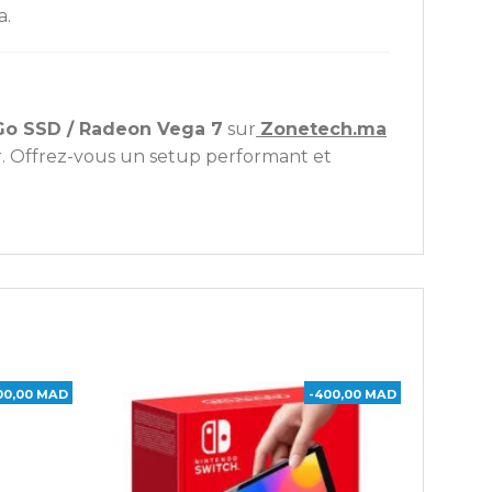
a.
Go SSD / Radeon Vega 7
sur
Zonetech.ma
. Offrez-vous un setup performant et
00,00 MAD
-400,00 MAD