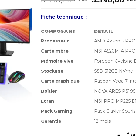
prix
initial
Fiche technique :
était :
5.990,00 M
COMPOSANT
DÉTAIL
Processeur
AMD Ryzen 5 PRO 5
Carte mère
MSI A520M-A PRO
Mémoire vive
Forgeon Cyclone 
Stockage
SSD 512GB NVme
Carte graphique
Radeon Vega 7 int
Boîtier
NOVA ARES PS195
Écran
MSI PRO MP225 E12
Pack Gaming
Pack Clavier Souri
Garantie
12 mois
≡ État 