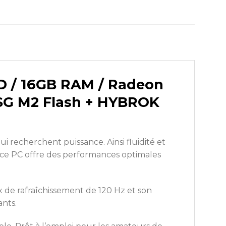
D / 16GB RAM / Radeon
ESG M2 Flash + HYBROK
ui recherchent puissance. Ainsi fluidité et
, ce PC offre des performances optimales
ux de rafraîchissement de 120 Hz et son
nts.