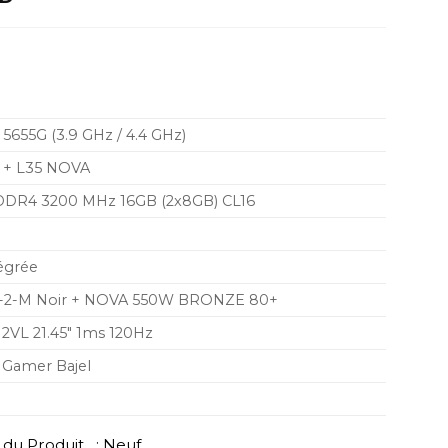
prix
actuel
est :
AD.
5.390,00 MAD.
655G (3.9 GHz / 4.4 GHz)
 + L35 NOVA
DDR4 3200 MHz 16GB (2x8GB) CL16
égrée
-2-M Noir + NOVA 550W BRONZE 80+
VL 21.45″ 1ms 120Hz
s Gamer Bajel
du Produit : Neuf