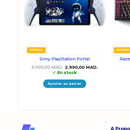
PROMO
PROMO
Sony PlayStation Portal
Raze
Le
Le
3.999,00
MAD.
2.990,00
MAD.
prix
prix
✓
En stock
initial
actuel
était :
est :
3.999,00 MAD..
2.990,00 MAD..
Ajouter au panier
A Prop