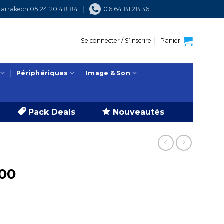
arrakech 05 24 20 48 84
06 64 81 28 36
Se connecter / S’inscrire
Panier
Périphériques
Image & Son
Pack Deals
Nouveautés
00
e
ix