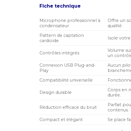
initial
a
Fiche technique
était :
es
699,00 MAD.
4
Microphone professionnel à
Offre un s
condensateur
qualité.
Pattern de captation
Isole votre
cardioïde
Volume sur
Contrôles intégrés
un contrôl
Connexion USB Plug-and-
Aucun pilot
Play
brancheme
Compatibilité universelle
Fonctionne
Corps en m
Design durable
durée.
Parfait po
Réduction efficace du bruit
contenus.
Compact et élégant
Se place f