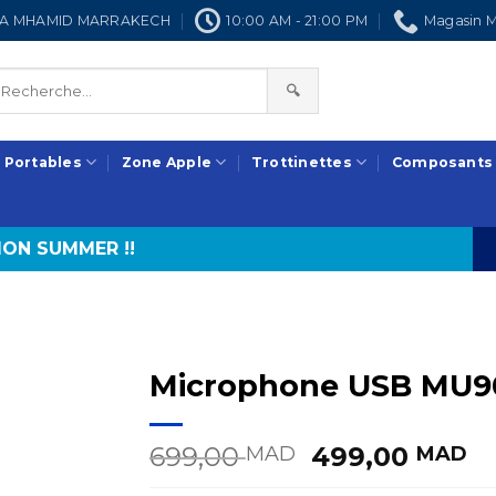
NRA MHAMID MARRAKECH
10:00 AM - 21:00 PM
Magasin M
🔍
 Portables
Zone Apple
Trottinettes
Composants
ON SUMMER !!
Microphone USB MU9
Le
L
699,00
499,00
MAD
MAD
prix
pr