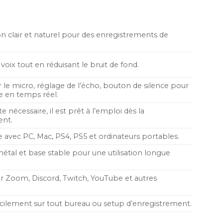
ctuel
t :
99,00 MAD.
on clair et naturel pour des enregistrements de
 voix tout en réduisant le bruit de fond.
 le micro, réglage de l’écho, bouton de silence pour
e en temps réel.
e nécessaire, il est prêt à l’emploi dès la
nt.
 avec PC, Mac, PS4, PS5 et ordinateurs portables.
étal et base stable pour une utilisation longue
ur Zoom, Discord, Twitch, YouTube et autres
acilement sur tout bureau ou setup d’enregistrement.