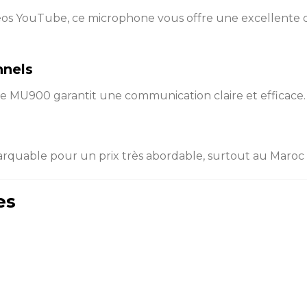
déos YouTube, ce microphone vous offre une excellente 
nnels
 le MU900 garantit une communication claire et efficace.
able pour un prix très abordable, surtout au Maroc où i
es