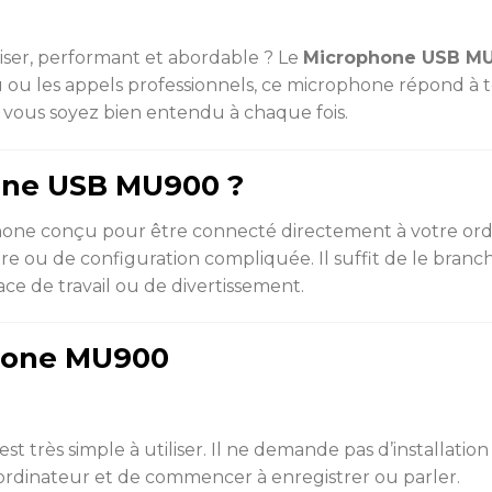
liser, performant et abordable ? Le
Microphone USB M
 ou les appels professionnels, ce microphone répond à tou
e vous soyez bien entendu à chaque fois.
hone USB MU900 ?
one conçu pour être connecté directement à votre ordin
e ou de configuration compliquée. Il suffit de le branche
ce de travail ou de divertissement.
hone MU900
st très simple à utiliser. Il ne demande pas d’installati
e ordinateur et de commencer à enregistrer ou parler.