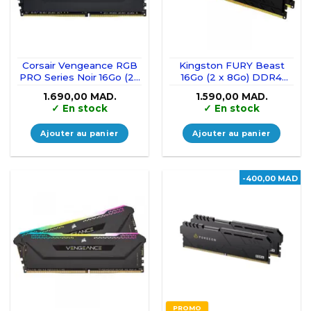
Corsair Vengeance RGB
Kingston FURY Beast
PRO Series Noir 16Go (2x
16Go (2 x 8Go) DDR4
8Go) DDR4 3200 MHz
3200 MHz CL16
1.690,00
MAD.
1.590,00
MAD.
CL16
✓
En stock
✓
En stock
Ajouter au panier
Ajouter au panier
-400,00 MAD
PROMO