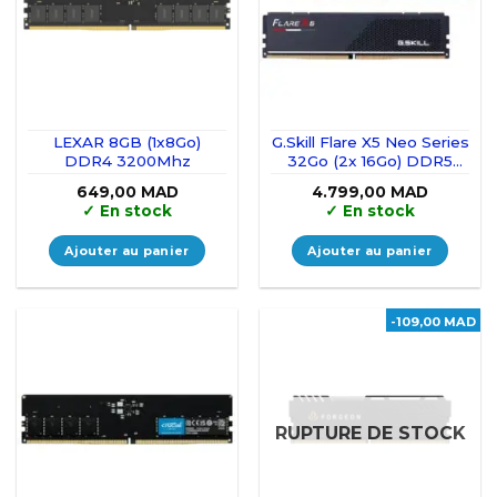
LEXAR 8GB (1x8Go)
G.Skill Flare X5 Neo Series
DDR4 3200Mhz
32Go (2x 16Go) DDR5
6000 MHz CL36
649,00
MAD
4.799,00
MAD
✓
En stock
✓
En stock
Ajouter au panier
Ajouter au panier
-109,00 MAD
RUPTURE DE STOCK