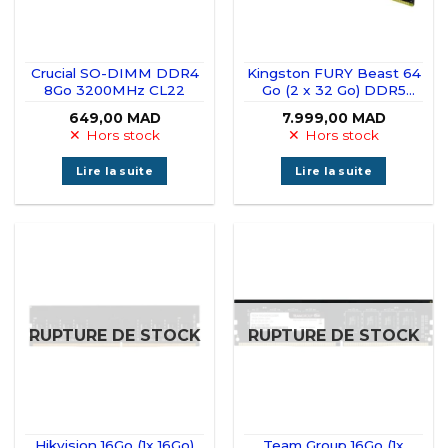
Crucial SO-DIMM DDR4
Kingston FURY Beast 64
8Go 3200MHz CL22
Go (2 x 32 Go) DDR5
6000 MHz CL30
649,00
MAD
7.999,00
MAD
Hors stock
Hors stock
Lire la suite
Lire la suite
RUPTURE DE STOCK
RUPTURE DE STOCK
Hikvision 16Go (1x 16Go)
Team Group 16Go (1x