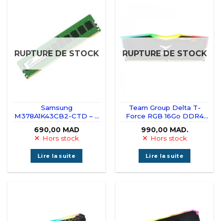
RUPTURE DE STOCK
RUPTURE DE STOCK
Samsung
Team Group Delta T-
M378A1K43CB2-CTD – 8
Force RGB 16Go DDR4
Go DDR4 2666 MHz -
3200MHz CL16 – (Sans
690,00
MAD
990,00
MAD.
(Sans emballage)
emballage)
Hors stock
Hors stock
Lire la suite
Lire la suite