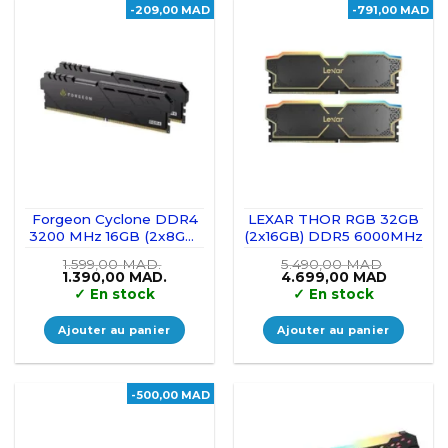
-209,00 MAD
-791,00 MAD
Forgeon Cyclone DDR4
LEXAR THOR RGB 32GB
3200 MHz 16GB (2x8GB)
(2x16GB) DDR5 6000MHz
CL16
1.599,00
MAD.
5.490,00
MAD
Le
Le
Le
Le
1.390,00
MAD.
4.699,00
MAD
prix
prix
prix
prix
✓
En stock
✓
En stock
initial
actuel
initial
actuel
était :
est :
était :
est :
1.599,00 MAD..
1.390,00 MAD..
5.490,00 MAD.
4.699,0
Ajouter au panier
Ajouter au panier
-500,00 MAD