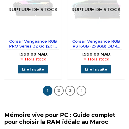
RUPTURE DE STOCK
RUPTURE DE STOCK
Corsair Vengeance RGB
Corsair Vengeance RGB
PRO Series 32 Go (2x 16
RS 16GB (2x8GB) DDR4
Go) DDR4 3200 MHz
3200MHz CL16 – (Sans
1.990,00
MAD.
1.990,00
MAD.
CL16 – (Sans emballage)
emballage)
Hors stock
Hors stock
Lire la suite
Lire la suite
1
2
3
Mémoire vive pour PC : Guide complet
pour choisir la RAM idéale au Maroc