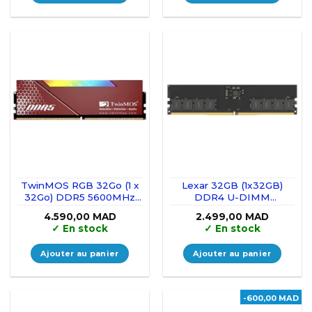
TwinMOS RGB 32Go (1 x
Lexar 32GB (1x32GB)
32Go) DDR5 5600MHz
DDR4 U-DIMM
CL36
3200MHz
4.590,00
MAD
2.499,00
MAD
✓
En stock
✓
En stock
Ajouter au panier
Ajouter au panier
-600,00 MAD