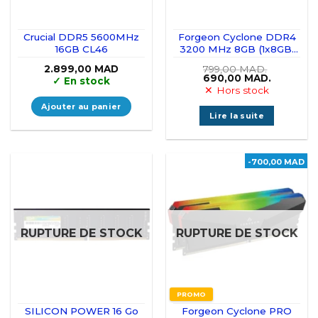
Crucial DDR5 5600MHz
Forgeon Cyclone DDR4
16GB CL46
3200 MHz 8GB (1x8GB)
CL16
2.899,00
MAD
799,00
MAD.
Le
Le
690,00
MAD.
✓
En stock
prix
prix
Hors stock
initial
actuel
était :
est :
Ajouter au panier
799,00 MAD..
690,00 M
Lire la suite
-700,00 MAD
RUPTURE DE STOCK
RUPTURE DE STOCK
PROMO
SILICON POWER 16 Go
Forgeon Cyclone PRO