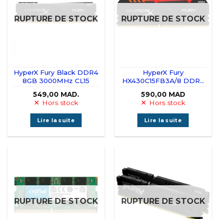
RUPTURE DE STOCK
RUPTURE DE STOCK
HyperX Fury Black DDR4
HyperX Fury
8GB 3000MHz CL15
HX430C15FB3A/8 DDR4
DIMM RAM Memory 8GB
549,00
MAD.
590,00
MAD
3000MHz CL15 1Rx8 RGB
Hors stock
Hors stock
Lire la suite
Lire la suite
RUPTURE DE STOCK
RUPTURE DE STOCK