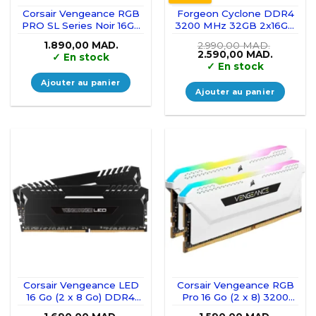
Corsair Vengeance RGB
Forgeon Cyclone DDR4
PRO SL Series Noir 16Go
3200 MHz 32GB 2x16GB
(2x 8Go) DDR4 3600
CL16
1.890,00
MAD.
2.990,00
MAD.
MHz CL18
Le
Le
2.590,00
MAD.
✓
En stock
prix
prix
✓
En stock
initial
actuel
était :
est :
Ajouter au panier
2.990,00 MAD..
2.590,00
Ajouter au panier
Corsair Vengeance LED
Corsair Vengeance RGB
16 Go (2 x 8 Go) DDR4
Pro 16 Go (2 x 8) 3200
3200 MHz C16
MHz DDR4