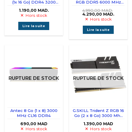
(1x 16 Go) DDR4 3200
RGB DDR5 6000 MHz
Mhz
32GB 2x16GB CL30
1.190,00
MAD.
4.990,00
MAD.
Le
Le
4.290,00
MAD.
Hors stock
prix
prix
Hors stock
initial
actuel
était :
est :
Lire la suite
4.990,00 MAD..
4.290,0
Lire la suite
RUPTURE DE STOCK
RUPTURE DE STOCK
Antec 8 Go (1 x 8) 3000
G.SKILL Trident Z RGB 16
MHz CL16 DDR4
Go (2 x 8 Go) 3000 Mhz
CL16 DDR4
690,00
MAD
1.390,00
MAD
Hors stock
Hors stock