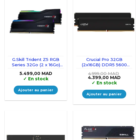
G.Skill Trident Z5 RGB
Crucial Pro 32GB
Series 32Go (2 x 16Go)
(2x16GB) DDR5 5600
DDR5 6400 MHz CL32 –
MHz CL46 –
5.499,00
MAD
4.999,00
MAD
Black
CP2K16G56C46U5
Le
Le
4.399,00
MAD
✓
En stock
prix
prix
✓
En stock
initial
actuel
était :
est :
Ajouter au panier
4.999,00 MAD.
4.399,00
Ajouter au panier