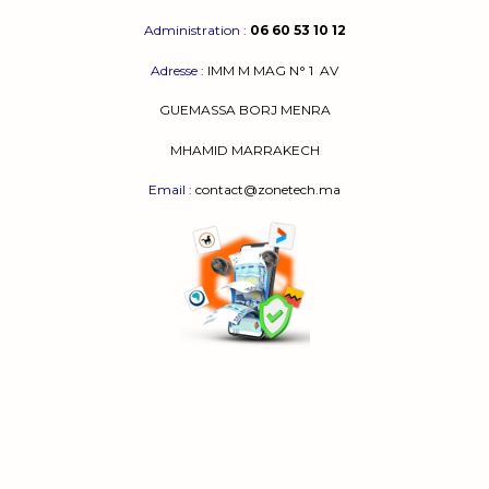
Administration
:
06 60 53 10 12
1. Qu’est-ce que la mémoire vive ?
Adresse
:
IMM M MAG N° 1
AV
La mémoire vive, aussi appelée RAM, garde
temporairement les données dont le PC a besoin
GUEMASSA
BORJ MENRA
pour fonctionner. Plus la RAM a de capacité, plus
MHAMID MARRAKECH
un ordinateur peut traiter plusieurs tâches en
même temps.
Email
: contact@zonetech.ma
Quand le PC ouvre un logiciel, le système place les
fichiers nécessaires dans la RAM pour les récupérer
rapidement. Si la mémoire vive manque, le PC utilise
le stockage interne, qui reste beaucoup plus lent.
C’est pour cela que les ordinateurs avec une bonne
RAM donnent une sensation de fluidité.
2. Pourquoi augmenter la RAM ?
Ajouter ou remplacer la RAM donne une