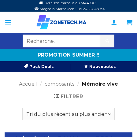
Passer
🚚 Livraison partout au MAROC
☎ Magasin Marrakech : 05 24 20 48 84
au
contenu
🔍
PROMOTION SUMMER !!
Pack Deals
Nouveautés
Accueil
/
composants
/
Mémoire vive
FILTRER