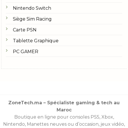
La plus utilisée actuellement. Elle offre un bon
Nintendo Switch
équilibre entre prix et performance.
Siège Sim Racing
DDR5
Carte PSN
La nouvelle génération. Elle offre plus de vitesse et
une meilleure gestion des données. Elle reste
Tablette Graphique
idéale pour les PC modernes.
PC GAMER
Chaque carte mère accepte un seul type de RAM.
Pour éviter les erreurs, le client doit vérifier si son
PC accepte de la DDR3,
DDR4
ou
DDR5
.
4. La capacité : combien de RAM choisir
?
ZoneTech.ma – Spécialiste gaming & tech au
La capacité reste un point essentiel. Voici un guide
Maroc
simple pour bien choisir :
Boutique en ligne pour consoles
PS5
,
Xbox
,
Nintendo
,
Manettes
neuves ou d’occasion, jeux vidéo,